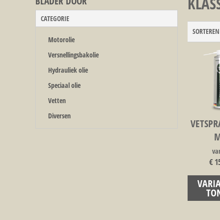
KLAS
BLADER DOOR
CATEGORIE
SORTEREN
Motorolie
Versnellingsbakolie
Hydrauliek olie
Speciaal olie
Vetten
Diversen
VETSPRA
M
va
€ 1
VARI
TO