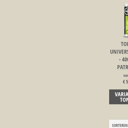
TO
UNIVERS
- 40
PAT
va
€ 5
VARI
TO
SORTEREN