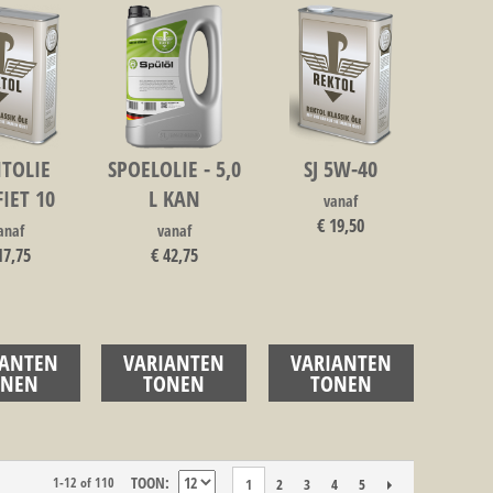
ITOLIE
SPOELOLIE - 5,0
SJ 5W-40
IET 10
L KAN
vanaf
€ 19,50
anaf
vanaf
17,75
€ 42,75
IANTEN
VARIANTEN
VARIANTEN
ONEN
TONEN
TONEN
TOON
1-12 of 110
2
3
4
5
1