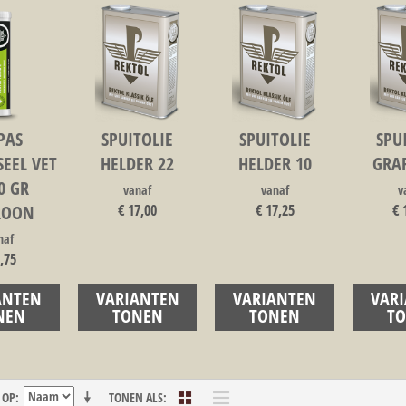
PAS
SPUITOLIE
SPUITOLIE
SPU
EEL VET
HELDER 22
HELDER 10
GRAF
0 GR
vanaf
vanaf
v
ROON
€ 17,00
€ 17,25
€ 
naf
,75
ANTEN
VARIANTEN
VARIANTEN
VAR
NEN
TONEN
TONEN
T
 OP
TONEN ALS