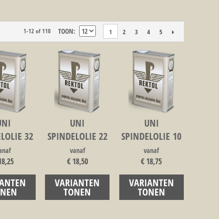
TOON
1-12 of 110
2
3
4
5
1
UNI
UNI
UNI
LOLIE 32
SPINDELOLIE 22
SPINDELOLIE 10
anaf
vanaf
vanaf
18,25
€ 18,50
€ 18,75
IANTEN
VARIANTEN
VARIANTEN
ONEN
TONEN
TONEN