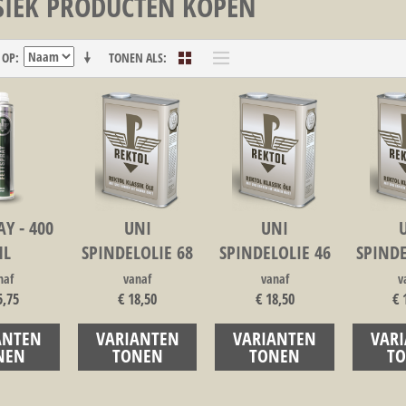
SIEK PRODUCTEN KOPEN
 OP
TONEN ALS
Y - 400
UNI
UNI
L
SPINDELOLIE 68
SPINDELOLIE 46
SPINDE
naf
vanaf
vanaf
v
5,75
€ 18,50
€ 18,50
€ 
ANTEN
VARIANTEN
VARIANTEN
VAR
NEN
TONEN
TONEN
T