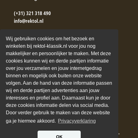
(+31) 321 318 490
info@rektol.nl
→ Contactformulier
Wij gebruiken cookies om het bezoek en
winkelen bij rektol-klassik.nl voor jou nog
makkelijker en persoonlijker te maken. Met deze
cookies kunnen wij en derde partijen informatie
over jou verzamelen en jouw internetgedrag
binnen en mogelijk ook buiten onze website
ANDERE WEBSITES VAN BCX
volgen. Aan de hand van deze informatie passen
wij en derde partijen advertenties aan jouw
Rektol Nederland
interesses en profiel aan. Daarnaast kun je door
Geist Nederland
deze cookies informatie delen via social media.
Petzoldt's Nederland
Door verder gebruik te maken van deze website
Bello Cabrio -
ga je hiermee akkoord.
Privacyverklaring
Cabriodak onderhoud
© 2022 BCX CARing Supplies. All Rights Reserved.
OK