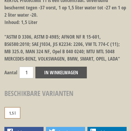
REKTOL ProtectMix 11 is een concentraat: onverdund
beschermt tegen -37 vorst, 1 op 1,5 liter water tot -27 en 1 op
2 liter water -20.
Inhoud: 1,5 Liter
"ASTM D 3306, ASTM D 4985; AFNOR NF R 15-601,
BS6580:2010; SAE J1034, JIS K2234: 2206, VW TL 774-C (11);
MB 325.0, MAN 324 NF, Opel B 040 0240; MTU MTL 5048
MERCEDES-BENZ, VOLKSWAGEN, BMW, SMART, OPEL, LADA"
Aantal
IN WINKELWAGEN
BESCHIKBARE VARIANTEN
1,5 l