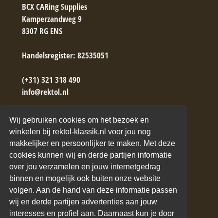
BCX CARing Supplies
Kamperzandweg 9
8307 RG ENS
Handelsregister: 82535051
(+31) 321 318 490
info@rektol.nl
→ Contactformulier
Wij gebruiken cookies om het bezoek en
winkelen bij rektol-klassik.nl voor jou nog
makkelijker en persoonlijker te maken. Met deze
cookies kunnen wij en derde partijen informatie
over jou verzamelen en jouw internetgedrag
binnen en mogelijk ook buiten onze website
ANDERE WEBSITES VAN BCX
volgen. Aan de hand van deze informatie passen
wij en derde partijen advertenties aan jouw
Rektol Nederland
interesses en profiel aan. Daarnaast kun je door