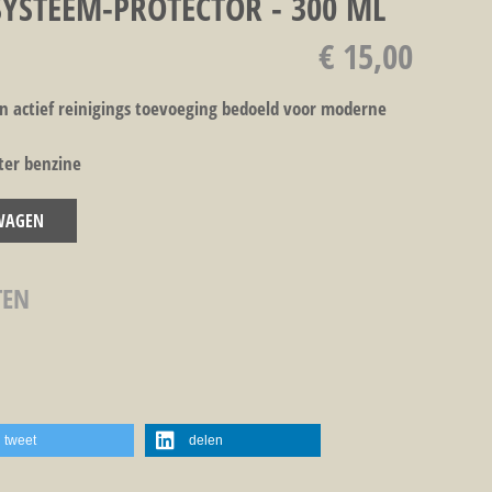
SYSTEEM-PROTECTOR - 300 ML
€ 15,00
n actief reinigings toevoeging bedoeld voor moderne
ter benzine
WAGEN
TEN
tweet
delen