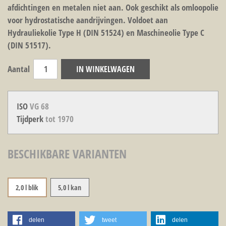
afdichtingen en metalen niet aan. Ook geschikt als omloopolie
voor hydrostatische aandrijvingen. Voldoet aan
Hydrauliekolie Type H (DIN 51524) en Maschineolie Type C
(DIN 51517).
Aantal
IN WINKELWAGEN
ISO
VG 68
Tijdperk
tot 1970
BESCHIKBARE VARIANTEN
2,0 l blik
5,0 l kan
delen
tweet
delen