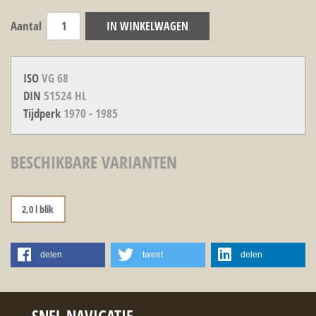
Aantal
IN WINKELWAGEN
ISO
VG 68
DIN
51524 HL
Tijdperk
1970 - 1985
BESCHIKBARE VARIANTEN
2,0 l blik
delen
tweet
delen