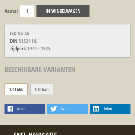
Aantal
IN WINKELWAGEN
ISO
VG 46
DIN
51524 HL
Tijdperk
1970 - 1985
BESCHIKBARE VARIANTEN
2,0 l blik
5,0 l kan
delen
tweet
delen